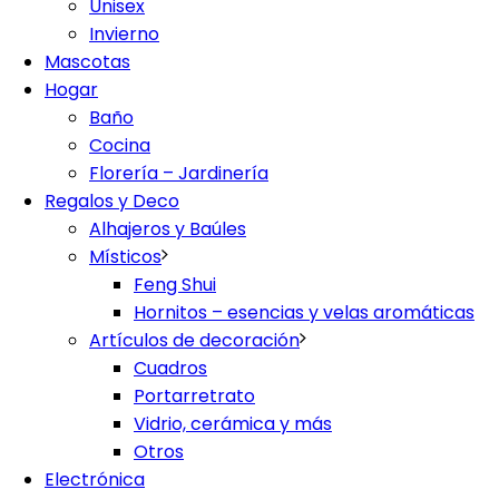
Unisex
Invierno
Mascotas
Hogar
Baño
Cocina
Florería – Jardinería
Regalos y Deco
Alhajeros y Baúles
Místicos
Feng Shui
Hornitos – esencias y velas aromáticas
Artículos de decoración
Cuadros
Portarretrato
Vidrio, cerámica y más
Otros
Electrónica