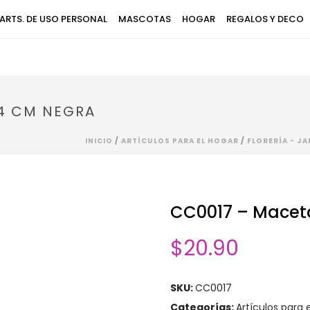
ARTS. DE USO PERSONAL
MASCOTAS
HOGAR
REGALOS Y DECO
14 CM NEGRA
INICIO
/
ARTÍCULOS PARA EL HOGAR
/
FLORERÍA - JA
CC0017 – Maceta
$
20.90
SKU:
CC0017
Categorías:
Artículos para 