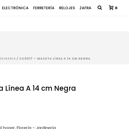
ELECTRÓNICA
FERRETERÍA
RELOJES
ZAFRA
0
RDINERÍA
/ CC0017 – MACETA LÍNEA A 14 CM NEGRA
 Línea A 14 cm Negra
el hogar
,
Florería - Jardinería