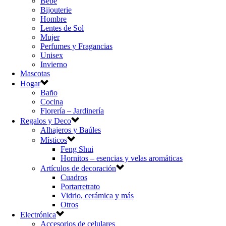
Bebé
Bijouterie
Hombre
Lentes de Sol
Mujer
Perfumes y Fragancias
Unisex
Invierno
Mascotas
Hogar
Baño
Cocina
Florería – Jardinería
Regalos y Deco
Alhajeros y Baúles
Místicos
Feng Shui
Hornitos – esencias y velas aromáticas
Artículos de decoración
Cuadros
Portarretrato
Vidrio, cerámica y más
Otros
Electrónica
Accesorios de celulares