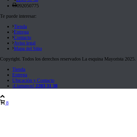
092050775
Te puede interesar:
Tienda
Entrega
Contacto
Aviso legal
Mapa del Sitio
Copyright. Todos los derechos reservados La esquina Mayorista 2025.
Tienda
Entrega
Ubicación y Contacto
¡Llamanos!
2203 31 38
8