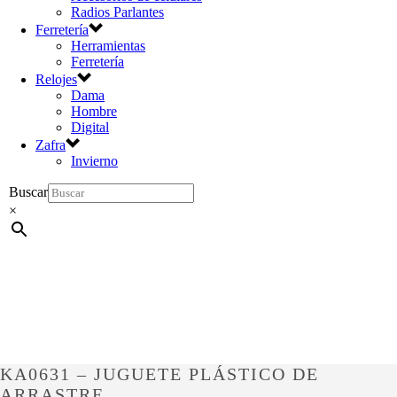
Radios Parlantes
Ferretería
Herramientas
Ferretería
Relojes
Dama
Hombre
Digital
Zafra
Invierno
Buscar
×
KA0631 – JUGUETE PLÁSTICO DE
ARRASTRE