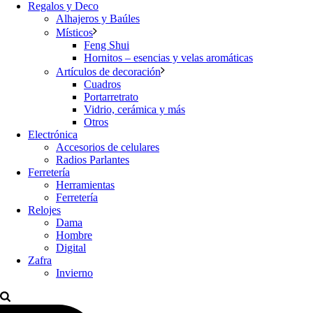
Regalos y Deco
Alhajeros y Baúles
Místicos
Feng Shui
Hornitos – esencias y velas aromáticas
Artículos de decoración
Cuadros
Portarretrato
Vidrio, cerámica y más
Otros
Electrónica
Accesorios de celulares
Radios Parlantes
Ferretería
Herramientas
Ferretería
Relojes
Dama
Hombre
Digital
Zafra
Invierno