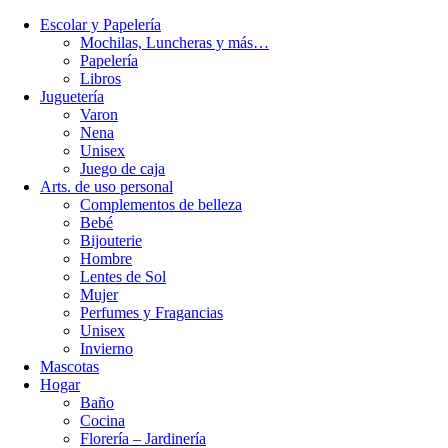
Escolar y Papelería
Mochilas, Luncheras y más…
Papelería
Libros
Juguetería
Varon
Nena
Unisex
Juego de caja
Arts. de uso personal
Complementos de belleza
Bebé
Bijouterie
Hombre
Lentes de Sol
Mujer
Perfumes y Fragancias
Unisex
Invierno
Mascotas
Hogar
Baño
Cocina
Florería – Jardinería