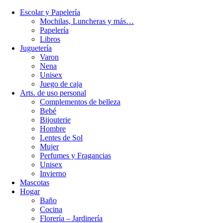
Escolar y Papelería
Mochilas, Luncheras y más…
Papelería
Libros
Juguetería
Varon
Nena
Unisex
Juego de caja
Arts. de uso personal
Complementos de belleza
Bebé
Bijouterie
Hombre
Lentes de Sol
Mujer
Perfumes y Fragancias
Unisex
Invierno
Mascotas
Hogar
Baño
Cocina
Florería – Jardinería