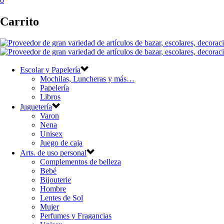
0
Carrito
Escolar y Papelería
Mochilas, Luncheras y más…
Papelería
Libros
Juguetería
Varon
Nena
Unisex
Juego de caja
Arts. de uso personal
Complementos de belleza
Bebé
Bijouterie
Hombre
Lentes de Sol
Mujer
Perfumes y Fragancias