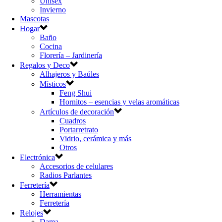
Unisex
Invierno
Mascotas
Hogar
Baño
Cocina
Florería – Jardinería
Regalos y Deco
Alhajeros y Baúles
Místicos
Feng Shui
Hornitos – esencias y velas aromáticas
Artículos de decoración
Cuadros
Portarretrato
Vidrio, cerámica y más
Otros
Electrónica
Accesorios de celulares
Radios Parlantes
Ferretería
Herramientas
Ferretería
Relojes
Dama