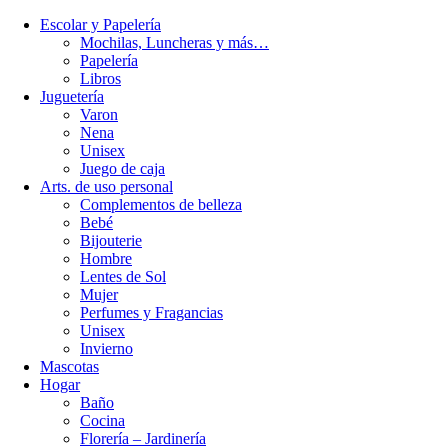
Escolar y Papelería
Mochilas, Luncheras y más…
Papelería
Libros
Juguetería
Varon
Nena
Unisex
Juego de caja
Arts. de uso personal
Complementos de belleza
Bebé
Bijouterie
Hombre
Lentes de Sol
Mujer
Perfumes y Fragancias
Unisex
Invierno
Mascotas
Hogar
Baño
Cocina
Florería – Jardinería