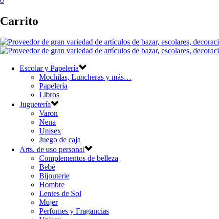
0
Carrito
Escolar y Papelería
Mochilas, Luncheras y más…
Papelería
Libros
Juguetería
Varon
Nena
Unisex
Juego de caja
Arts. de uso personal
Complementos de belleza
Bebé
Bijouterie
Hombre
Lentes de Sol
Mujer
Perfumes y Fragancias