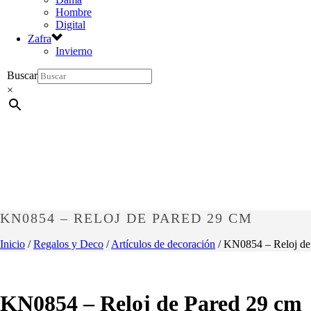
Hombre
Digital
Zafra
Invierno
Buscar
×
KN0854 – RELOJ DE PARED 29 CM
Inicio
/
Regalos y Deco
/
Artículos de decoración
/ KN0854 – Reloj de
KN0854 – Reloj de Pared 29 cm