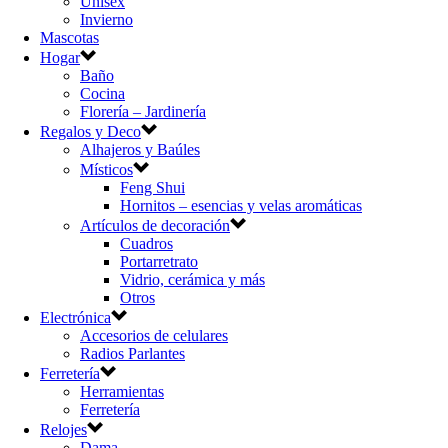
Unisex
Invierno
Mascotas
Hogar
Baño
Cocina
Florería – Jardinería
Regalos y Deco
Alhajeros y Baúles
Místicos
Feng Shui
Hornitos – esencias y velas aromáticas
Artículos de decoración
Cuadros
Portarretrato
Vidrio, cerámica y más
Otros
Electrónica
Accesorios de celulares
Radios Parlantes
Ferretería
Herramientas
Ferretería
Relojes
Dama