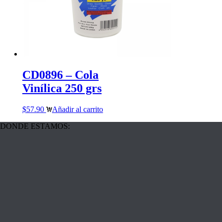
CD0896 – Cola
Vinílica 250 grs
$
57.90
Añadir al carrito
DONDE ESTAMOS: