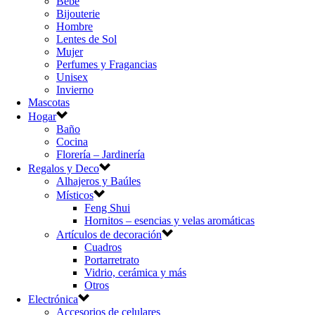
Bebé
Bijouterie
Hombre
Lentes de Sol
Mujer
Perfumes y Fragancias
Unisex
Invierno
Mascotas
Hogar
Baño
Cocina
Florería – Jardinería
Regalos y Deco
Alhajeros y Baúles
Místicos
Feng Shui
Hornitos – esencias y velas aromáticas
Artículos de decoración
Cuadros
Portarretrato
Vidrio, cerámica y más
Otros
Electrónica
Accesorios de celulares