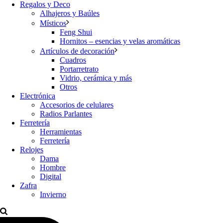
Regalos y Deco
Alhajeros y Baúles
Místicos
Feng Shui
Hornitos – esencias y velas aromáticas
Artículos de decoración
Cuadros
Portarretrato
Vidrio, cerámica y más
Otros
Electrónica
Accesorios de celulares
Radios Parlantes
Ferretería
Herramientas
Ferretería
Relojes
Dama
Hombre
Digital
Zafra
Invierno