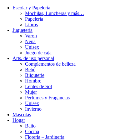
Escolar y Papelería
Mochilas, Luncheras y más…
Papelería
Libros
Juguetería
Varon
Nena
Unisex
Juego de caja
Arts. de uso personal
Complementos de belleza
Bebé
Bijouterie
Hombre
Lentes de Sol
Mujer
Perfumes y Fragancias
Unisex
Invierno
Mascotas
Hogar
Baño
Cocina
Florería – Jardinería