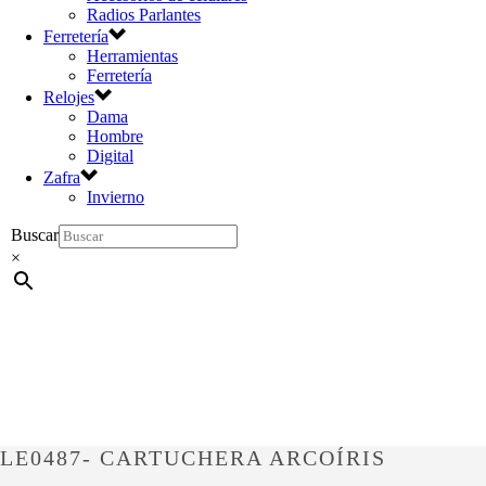
Radios Parlantes
Ferretería
Herramientas
Ferretería
Relojes
Dama
Hombre
Digital
Zafra
Invierno
Buscar
×
LE0487- CARTUCHERA ARCOÍRIS