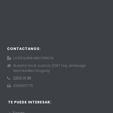
CONTACTANOS:
LA ESQUINA MAYORISTA
Nuestro local Justicia 2297 Esq. Amézaga
Montevideo Uruguay.
2203 31 38
092050775
TE PUEDE INTERESAR: