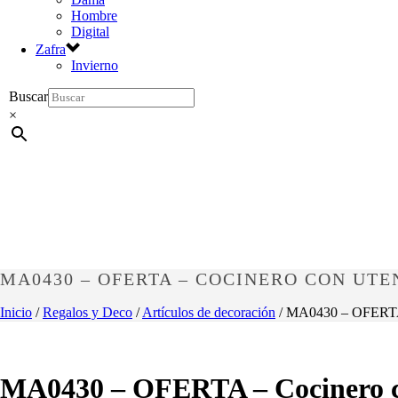
Hombre
Digital
Zafra
Invierno
Buscar
×
MA0430 – OFERTA – COCINERO CON UTE
Inicio
/
Regalos y Deco
/
Artículos de decoración
/ MA0430 – OFERTA –
MA0430 – OFERTA – Cocinero co