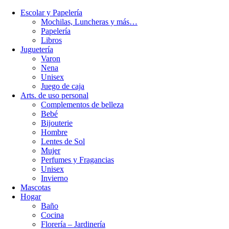
Escolar y Papelería
Mochilas, Luncheras y más…
Papelería
Libros
Juguetería
Varon
Nena
Unisex
Juego de caja
Arts. de uso personal
Complementos de belleza
Bebé
Bijouterie
Hombre
Lentes de Sol
Mujer
Perfumes y Fragancias
Unisex
Invierno
Mascotas
Hogar
Baño
Cocina
Florería – Jardinería