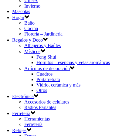
Unisex
Invierno
Mascotas
Hogar
Baño
Cocina
Florería – Jardinería
Regalos y Deco
Alhajeros y Baúles
Místicos
Feng Shui
Hornitos – esencias y velas aromáticas
Artículos de decoración
Cuadros
Portarretrato
Vidrio, cerámica y más
Otros
Electrónica
Accesorios de celulares
Radios Parlantes
Ferretería
Herramientas
Ferretería
Relojes
Dama