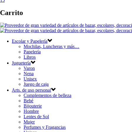
15
Carrito
Escolar y Papelería
Mochilas, Luncheras y más…
Papelería
Libros
Juguetería
Varon
Nena
Unisex
Juego de caja
Arts. de uso personal
Complementos de belleza
Bebé
Bijouterie
Hombre
Lentes de Sol
Mujer
Perfumes y Fragancias