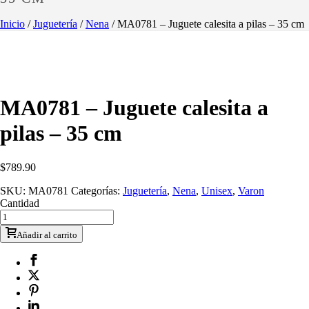
Inicio
/
Juguetería
/
Nena
/ MA0781 – Juguete calesita a pilas – 35 cm
MA0781 – Juguete calesita a
pilas – 35 cm
$
789.90
SKU:
MA0781
Categorías:
Juguetería
,
Nena
,
Unisex
,
Varon
Cantidad
Añadir al carrito