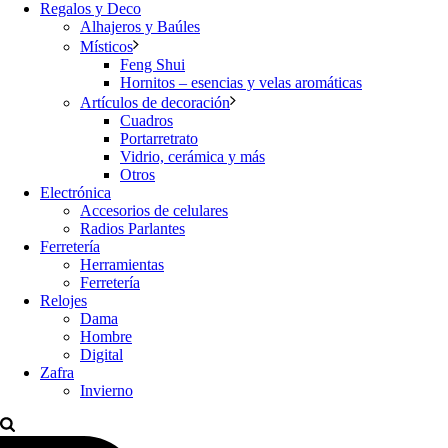
Regalos y Deco
Alhajeros y Baúles
Místicos
Feng Shui
Hornitos – esencias y velas aromáticas
Artículos de decoración
Cuadros
Portarretrato
Vidrio, cerámica y más
Otros
Electrónica
Accesorios de celulares
Radios Parlantes
Ferretería
Herramientas
Ferretería
Relojes
Dama
Hombre
Digital
Zafra
Invierno