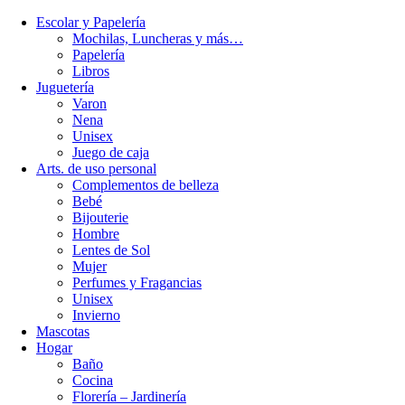
Escolar y Papelería
Mochilas, Luncheras y más…
Papelería
Libros
Juguetería
Varon
Nena
Unisex
Juego de caja
Arts. de uso personal
Complementos de belleza
Bebé
Bijouterie
Hombre
Lentes de Sol
Mujer
Perfumes y Fragancias
Unisex
Invierno
Mascotas
Hogar
Baño
Cocina
Florería – Jardinería