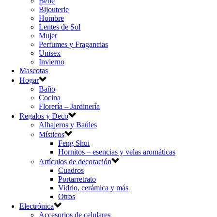
Bebé
Bijouterie
Hombre
Lentes de Sol
Mujer
Perfumes y Fragancias
Unisex
Invierno
Mascotas
Hogar
Baño
Cocina
Florería – Jardinería
Regalos y Deco
Alhajeros y Baúles
Místicos
Feng Shui
Hornitos – esencias y velas aromáticas
Artículos de decoración
Cuadros
Portarretrato
Vidrio, cerámica y más
Otros
Electrónica
Accesorios de celulares