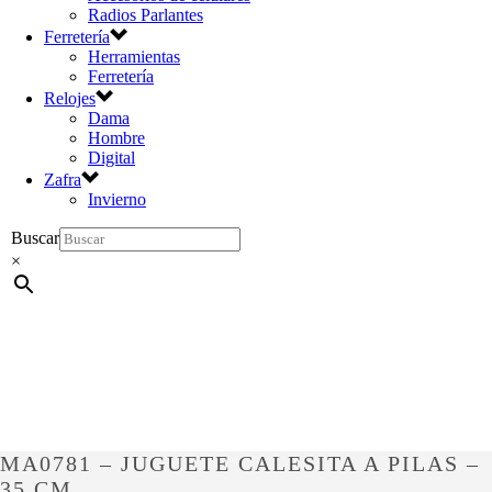
Radios Parlantes
Ferretería
Herramientas
Ferretería
Relojes
Dama
Hombre
Digital
Zafra
Invierno
Buscar
×
MA0781 – JUGUETE CALESITA A PILAS –
35 CM