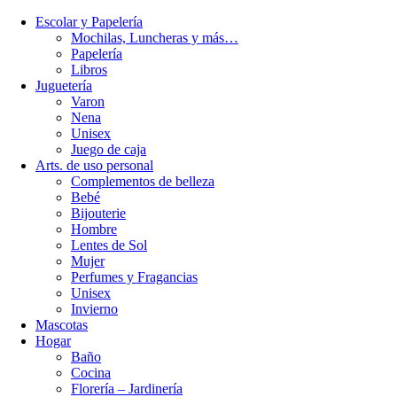
Escolar y Papelería
Mochilas, Luncheras y más…
Papelería
Libros
Juguetería
Varon
Nena
Unisex
Juego de caja
Arts. de uso personal
Complementos de belleza
Bebé
Bijouterie
Hombre
Lentes de Sol
Mujer
Perfumes y Fragancias
Unisex
Invierno
Mascotas
Hogar
Baño
Cocina
Florería – Jardinería