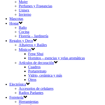
Mujer
Perfumes y Fragancias
Unisex
Invierno
Mascotas
Hogar
Baño
Cocina
Florería – Jardinería
Regalos y Deco
Alhajeros y Baúles
Místicos
Feng Shui
Hornitos – esencias y velas aromáticas
Artículos de decoración
Cuadros
Portarretrato
Vidrio, cerámica y más
Otros
Electrónica
Accesorios de celulares
Radios Parlantes
Ferretería
Herramientas