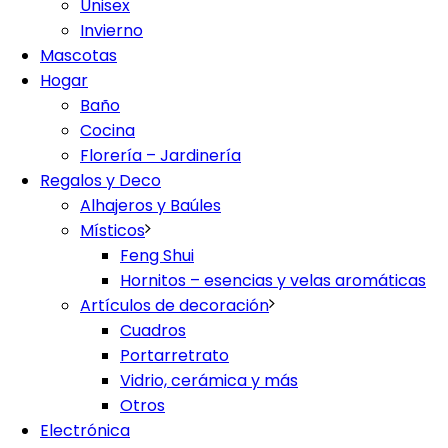
Unisex
Invierno
Mascotas
Hogar
Baño
Cocina
Florería – Jardinería
Regalos y Deco
Alhajeros y Baúles
Místicos
Feng Shui
Hornitos – esencias y velas aromáticas
Artículos de decoración
Cuadros
Portarretrato
Vidrio, cerámica y más
Otros
Electrónica