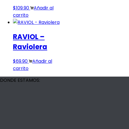
$
109.90
Añadir al
carrito
RAVIOL –
Raviolera
$
69.90
Añadir al
carrito
DONDE ESTAMOS: