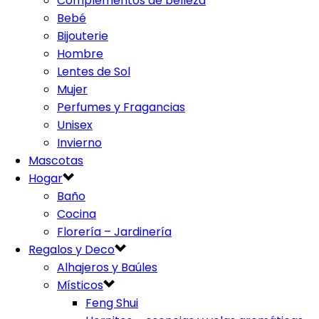
Complementos de belleza
Bebé
Bijouterie
Hombre
Lentes de Sol
Mujer
Perfumes y Fragancias
Unisex
Invierno
Mascotas
Hogar
Baño
Cocina
Florería – Jardinería
Regalos y Deco
Alhajeros y Baúles
Místicos
Feng Shui