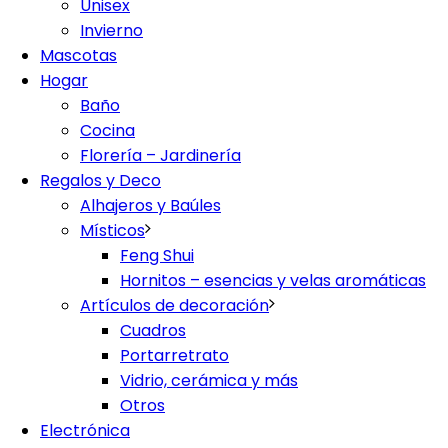
Unisex
Invierno
Mascotas
Hogar
Baño
Cocina
Florería – Jardinería
Regalos y Deco
Alhajeros y Baúles
Místicos
Feng Shui
Hornitos – esencias y velas aromáticas
Artículos de decoración
Cuadros
Portarretrato
Vidrio, cerámica y más
Otros
Electrónica