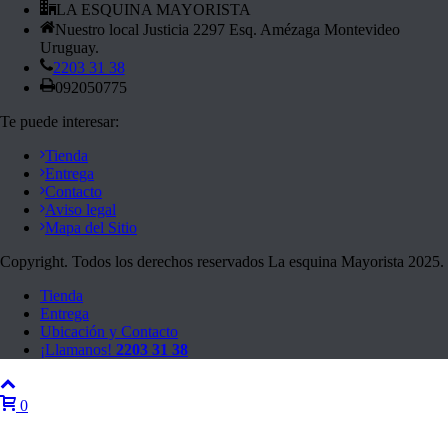
LA ESQUINA MAYORISTA
Nuestro local Justicia 2297 Esq. Amézaga Montevideo
Uruguay.
2203 31 38
092050775
Te puede interesar:
Tienda
Entrega
Contacto
Aviso legal
Mapa del Sitio
Copyright. Todos los derechos reservados La esquina Mayorista 2025.
Tienda
Entrega
Ubicación y Contacto
¡Llamanos!
2203 31 38
0