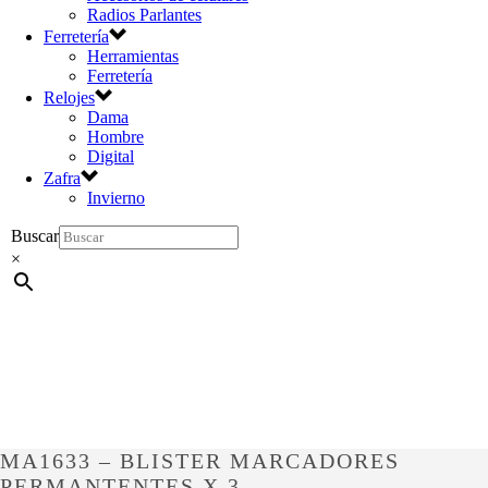
Radios Parlantes
Ferretería
Herramientas
Ferretería
Relojes
Dama
Hombre
Digital
Zafra
Invierno
Buscar
×
MA1633 – BLISTER MARCADORES
PERMANTENTES X 3