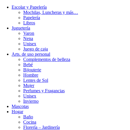
Escolar y Papelería
Mochilas, Luncheras y más…
Papelería
Libros
Juguetería
Varon
Nena
Unisex
Juego de caja
Arts. de uso personal
Complementos de belleza
Bebé
Bijouterie
Hombre
Lentes de Sol
Mujer
Perfumes y Fragancias
Unisex
Invierno
Mascotas
Hogar
Baño
Cocina
Florería – Jardinería