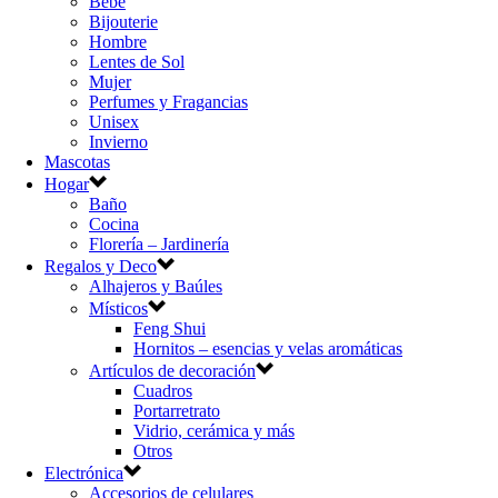
Bebé
Bijouterie
Hombre
Lentes de Sol
Mujer
Perfumes y Fragancias
Unisex
Invierno
Mascotas
Hogar
Baño
Cocina
Florería – Jardinería
Regalos y Deco
Alhajeros y Baúles
Místicos
Feng Shui
Hornitos – esencias y velas aromáticas
Artículos de decoración
Cuadros
Portarretrato
Vidrio, cerámica y más
Otros
Electrónica
Accesorios de celulares