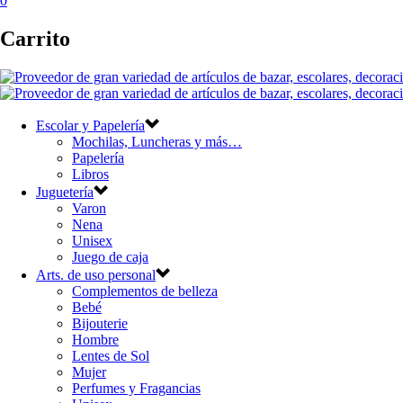
0
Carrito
Escolar y Papelería
Mochilas, Luncheras y más…
Papelería
Libros
Juguetería
Varon
Nena
Unisex
Juego de caja
Arts. de uso personal
Complementos de belleza
Bebé
Bijouterie
Hombre
Lentes de Sol
Mujer
Perfumes y Fragancias