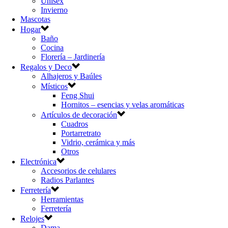
Unisex
Invierno
Mascotas
Hogar
Baño
Cocina
Florería – Jardinería
Regalos y Deco
Alhajeros y Baúles
Místicos
Feng Shui
Hornitos – esencias y velas aromáticas
Artículos de decoración
Cuadros
Portarretrato
Vidrio, cerámica y más
Otros
Electrónica
Accesorios de celulares
Radios Parlantes
Ferretería
Herramientas
Ferretería
Relojes
Dama