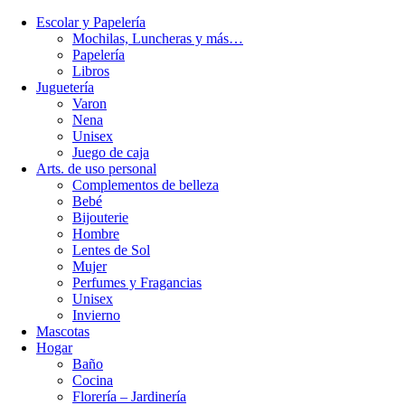
Escolar y Papelería
Mochilas, Luncheras y más…
Papelería
Libros
Juguetería
Varon
Nena
Unisex
Juego de caja
Arts. de uso personal
Complementos de belleza
Bebé
Bijouterie
Hombre
Lentes de Sol
Mujer
Perfumes y Fragancias
Unisex
Invierno
Mascotas
Hogar
Baño
Cocina
Florería – Jardinería