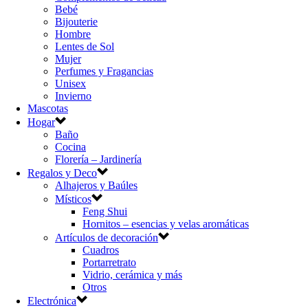
Bebé
Bijouterie
Hombre
Lentes de Sol
Mujer
Perfumes y Fragancias
Unisex
Invierno
Mascotas
Hogar
Baño
Cocina
Florería – Jardinería
Regalos y Deco
Alhajeros y Baúles
Místicos
Feng Shui
Hornitos – esencias y velas aromáticas
Artículos de decoración
Cuadros
Portarretrato
Vidrio, cerámica y más
Otros
Electrónica