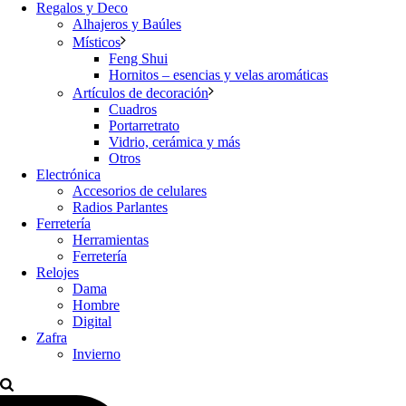
Regalos y Deco
Alhajeros y Baúles
Místicos
Feng Shui
Hornitos – esencias y velas aromáticas
Artículos de decoración
Cuadros
Portarretrato
Vidrio, cerámica y más
Otros
Electrónica
Accesorios de celulares
Radios Parlantes
Ferretería
Herramientas
Ferretería
Relojes
Dama
Hombre
Digital
Zafra
Invierno