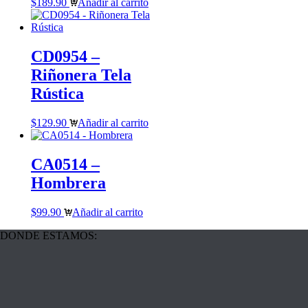
$
189.90
Añadir al carrito
CD0954 –
Riñonera Tela
Rústica
$
129.90
Añadir al carrito
CA0514 –
Hombrera
$
99.90
Añadir al carrito
DONDE ESTAMOS: