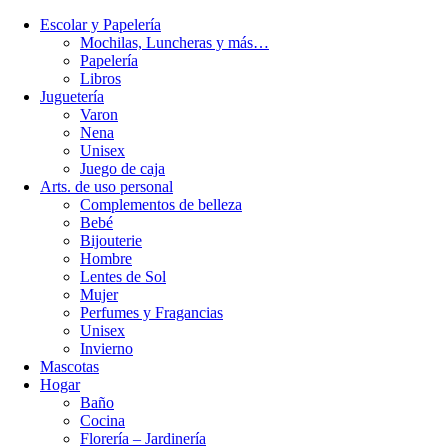
Escolar y Papelería
Mochilas, Luncheras y más…
Papelería
Libros
Juguetería
Varon
Nena
Unisex
Juego de caja
Arts. de uso personal
Complementos de belleza
Bebé
Bijouterie
Hombre
Lentes de Sol
Mujer
Perfumes y Fragancias
Unisex
Invierno
Mascotas
Hogar
Baño
Cocina
Florería – Jardinería