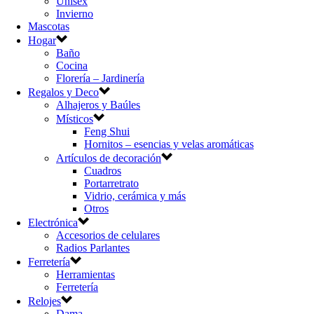
Unisex
Invierno
Mascotas
Hogar
Baño
Cocina
Florería – Jardinería
Regalos y Deco
Alhajeros y Baúles
Místicos
Feng Shui
Hornitos – esencias y velas aromáticas
Artículos de decoración
Cuadros
Portarretrato
Vidrio, cerámica y más
Otros
Electrónica
Accesorios de celulares
Radios Parlantes
Ferretería
Herramientas
Ferretería
Relojes
Dama