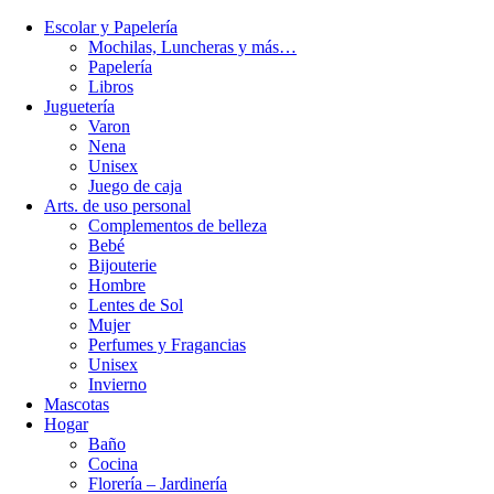
Escolar y Papelería
Mochilas, Luncheras y más…
Papelería
Libros
Juguetería
Varon
Nena
Unisex
Juego de caja
Arts. de uso personal
Complementos de belleza
Bebé
Bijouterie
Hombre
Lentes de Sol
Mujer
Perfumes y Fragancias
Unisex
Invierno
Mascotas
Hogar
Baño
Cocina
Florería – Jardinería