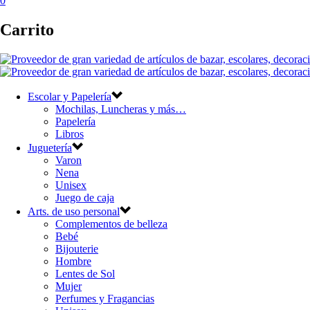
0
Carrito
Escolar y Papelería
Mochilas, Luncheras y más…
Papelería
Libros
Juguetería
Varon
Nena
Unisex
Juego de caja
Arts. de uso personal
Complementos de belleza
Bebé
Bijouterie
Hombre
Lentes de Sol
Mujer
Perfumes y Fragancias