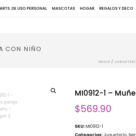
ARTS. DE USO PERSONAL
MASCOTAS
HOGAR
REGALOS Y DECO
JA CON NIÑO
INICIO
/
JUGUETERÍ
MI0912-1 – Muñe
$
569.90
SKU:
MI0912-1
Categorías:
Juguetería
,
Ne