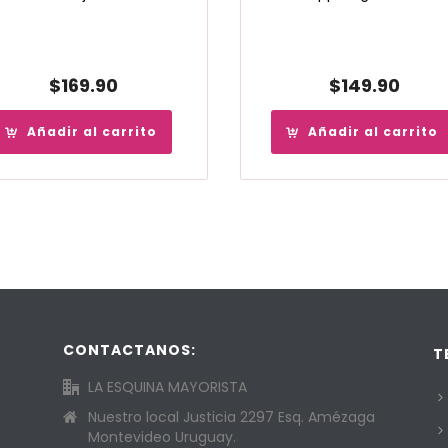
$
169.90
$
149.90
Añadir al carrito
Añadir al carrito
CONTACTANOS:
T
LA ESQUINA MAYORISTA
Nuestro local Justicia 2297 Esq. Amézaga
Montevideo Uruguay.