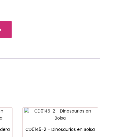
o
adera
CD0145-2 – Dinosaurios en Bolsa