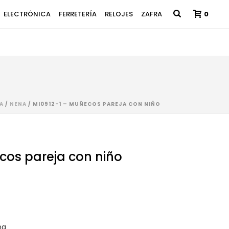
ELECTRÓNICA
FERRETERÍA
RELOJES
ZAFRA
0
A
/
NENA
/ MI0912-1 – MUÑECOS PAREJA CON NIÑO
cos pareja con niño
na