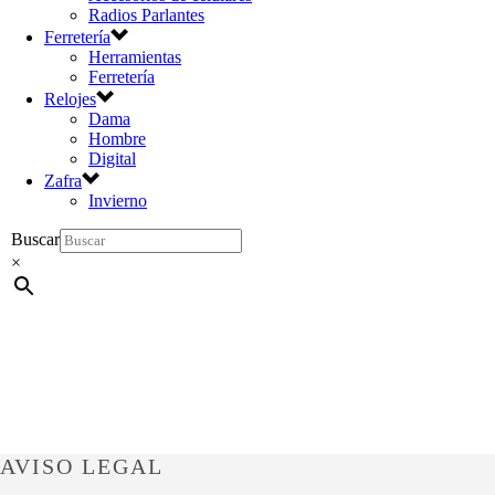
Radios Parlantes
Ferretería
Herramientas
Ferretería
Relojes
Dama
Hombre
Digital
Zafra
Invierno
Buscar
×
AVISO LEGAL