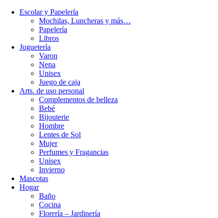
Escolar y Papelería
Mochilas, Luncheras y más…
Papelería
Libros
Juguetería
Varon
Nena
Unisex
Juego de caja
Arts. de uso personal
Complementos de belleza
Bebé
Bijouterie
Hombre
Lentes de Sol
Mujer
Perfumes y Fragancias
Unisex
Invierno
Mascotas
Hogar
Baño
Cocina
Florería – Jardinería