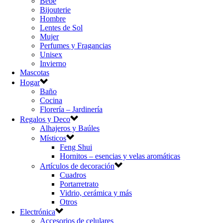
Bebé
Bijouterie
Hombre
Lentes de Sol
Mujer
Perfumes y Fragancias
Unisex
Invierno
Mascotas
Hogar
Baño
Cocina
Florería – Jardinería
Regalos y Deco
Alhajeros y Baúles
Místicos
Feng Shui
Hornitos – esencias y velas aromáticas
Artículos de decoración
Cuadros
Portarretrato
Vidrio, cerámica y más
Otros
Electrónica
Accesorios de celulares