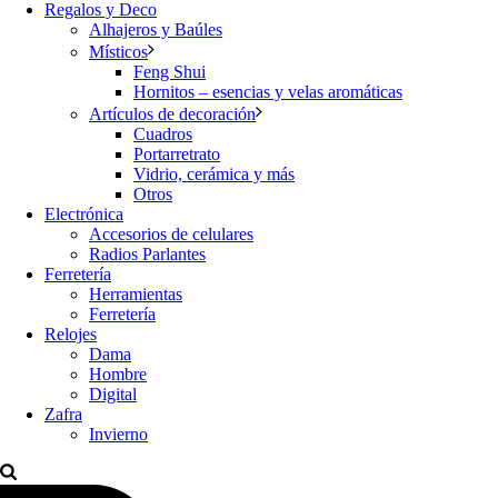
Regalos y Deco
Alhajeros y Baúles
Místicos
Feng Shui
Hornitos – esencias y velas aromáticas
Artículos de decoración
Cuadros
Portarretrato
Vidrio, cerámica y más
Otros
Electrónica
Accesorios de celulares
Radios Parlantes
Ferretería
Herramientas
Ferretería
Relojes
Dama
Hombre
Digital
Zafra
Invierno