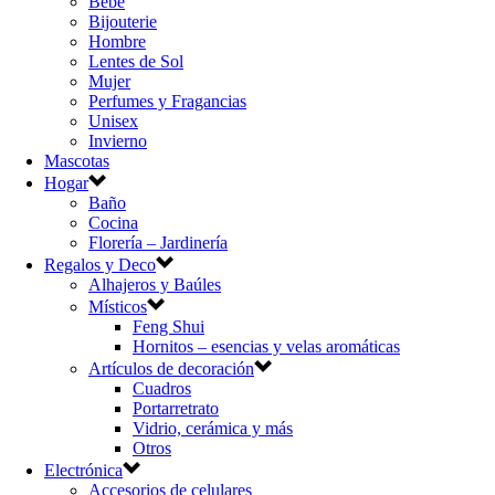
Bebé
Bijouterie
Hombre
Lentes de Sol
Mujer
Perfumes y Fragancias
Unisex
Invierno
Mascotas
Hogar
Baño
Cocina
Florería – Jardinería
Regalos y Deco
Alhajeros y Baúles
Místicos
Feng Shui
Hornitos – esencias y velas aromáticas
Artículos de decoración
Cuadros
Portarretrato
Vidrio, cerámica y más
Otros
Electrónica
Accesorios de celulares