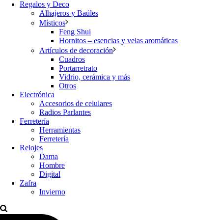
Regalos y Deco
Alhajeros y Baúles
Místicos
Feng Shui
Hornitos – esencias y velas aromáticas
Artículos de decoración
Cuadros
Portarretrato
Vidrio, cerámica y más
Otros
Electrónica
Accesorios de celulares
Radios Parlantes
Ferretería
Herramientas
Ferretería
Relojes
Dama
Hombre
Digital
Zafra
Invierno