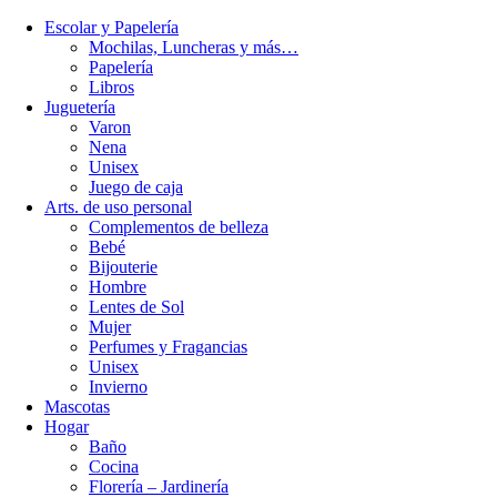
Escolar y Papelería
Mochilas, Luncheras y más…
Papelería
Libros
Juguetería
Varon
Nena
Unisex
Juego de caja
Arts. de uso personal
Complementos de belleza
Bebé
Bijouterie
Hombre
Lentes de Sol
Mujer
Perfumes y Fragancias
Unisex
Invierno
Mascotas
Hogar
Baño
Cocina
Florería – Jardinería