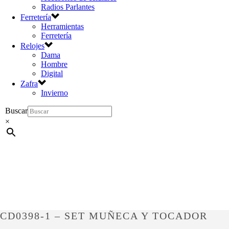
Radios Parlantes
Ferretería
Herramientas
Ferretería
Relojes
Dama
Hombre
Digital
Zafra
Invierno
Buscar
×
CD0398-1 – SET MUÑECA Y TOCADOR