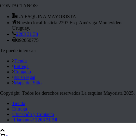
CONTACTANOS:
LA ESQUINA MAYORISTA
Nuestro local Justicia 2297 Esq. Amézaga Montevideo
Uruguay.
2203 31 38
092050775
Te puede interesar:
Tienda
Entrega
Contacto
Aviso legal
Mapa del Sitio
Copyright. Todos los derechos reservados La esquina Mayorista 2025.
Tienda
Entrega
Ubicación y Contacto
¡Llamanos!
2203 31 38