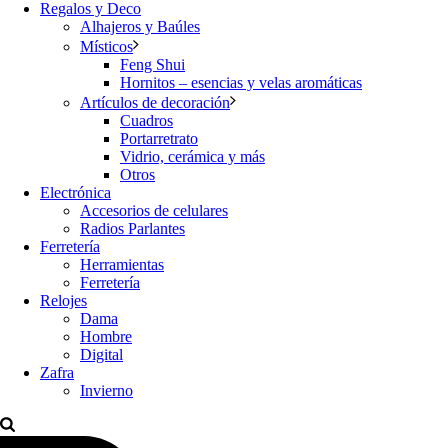
Regalos y Deco
Alhajeros y Baúles
Místicos
Feng Shui
Hornitos – esencias y velas aromáticas
Artículos de decoración
Cuadros
Portarretrato
Vidrio, cerámica y más
Otros
Electrónica
Accesorios de celulares
Radios Parlantes
Ferretería
Herramientas
Ferretería
Relojes
Dama
Hombre
Digital
Zafra
Invierno