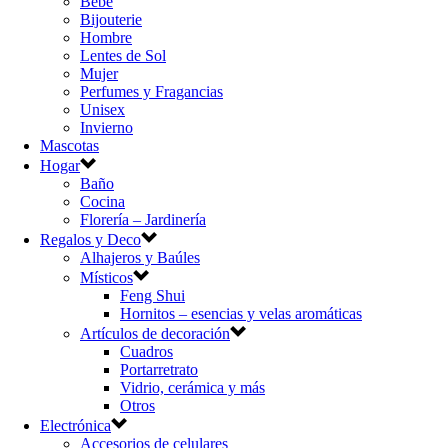
Bebé
Bijouterie
Hombre
Lentes de Sol
Mujer
Perfumes y Fragancias
Unisex
Invierno
Mascotas
Hogar
Baño
Cocina
Florería – Jardinería
Regalos y Deco
Alhajeros y Baúles
Místicos
Feng Shui
Hornitos – esencias y velas aromáticas
Artículos de decoración
Cuadros
Portarretrato
Vidrio, cerámica y más
Otros
Electrónica
Accesorios de celulares