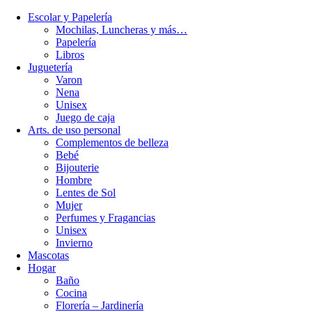
Escolar y Papelería
Mochilas, Luncheras y más…
Papelería
Libros
Juguetería
Varon
Nena
Unisex
Juego de caja
Arts. de uso personal
Complementos de belleza
Bebé
Bijouterie
Hombre
Lentes de Sol
Mujer
Perfumes y Fragancias
Unisex
Invierno
Mascotas
Hogar
Baño
Cocina
Florería – Jardinería