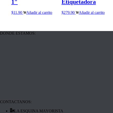
1″
Etiquetadora
$
11.90
Añadir al carrito
$
279.90
Añadir al carrito
DONDE ESTAMOS:
CONTACTANOS:
LA ESQUINA MAYORISTA