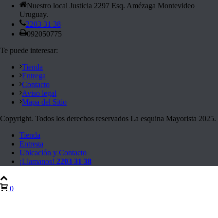
Nuestro local Justicia 2297 Esq. Amézaga Montevideo
Uruguay.
2203 31 38
092050775
Te puede interesar:
Tienda
Entrega
Contacto
Aviso legal
Mapa del Sitio
Copyright. Todos los derechos reservados La esquina Mayorista 2025.
Tienda
Entrega
Ubicación y Contacto
¡Llamanos!
2203 31 38
0