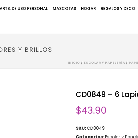
ARTS. DE USO PERSONAL
MASCOTAS
HOGAR
REGALOS Y DECO
ORES Y BRILLOS
INICIO
/
ESCOLAR Y PAPELERÍA
/
PAPE
CD0849 – 6 Lapic
$
43.90
SKU:
CD0849
Categorías:
Escolar y Papel