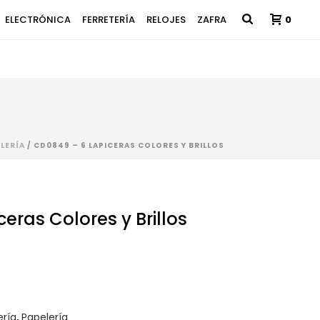
ELECTRÓNICA
FERRETERÍA
RELOJES
ZAFRA
0
LERÍA
/ CD0849 – 6 LAPICERAS COLORES Y BRILLOS
eras Colores y Brillos
ería
,
Papelería