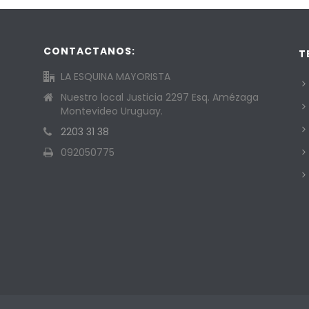
CONTACTANOS:
T
LA ESQUINA MAYORISTA
Nuestro local Justicia 2297 Esq. Amézaga
Montevideo Uruguay.
2203 31 38
092050775