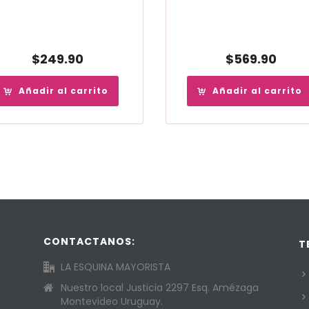
$
249.90
$
569.90
Añadir al carrito
Añadir al carrito
CONTACTANOS:
T
LA ESQUINA MAYORISTA
Nuestro local Justicia 2297 Esq. Amézaga
Montevideo Uruguay.