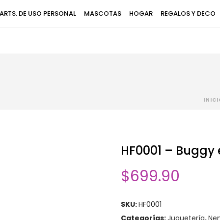
ARTS. DE USO PERSONAL
MASCOTAS
HOGAR
REGALOS Y DECO
INIC
HF0001 – Buggy 
$
699.90
SKU:
HF0001
Categorías:
Juguetería
,
Ne