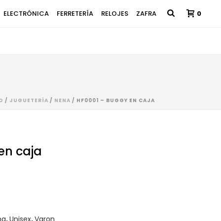
ELECTRÓNICA
FERRETERÍA
RELOJES
ZAFRA
0
IO
/
JUGUETERÍA
/
NENA
/ HF0001 – BUGGY EN CAJA
en caja
na
,
Unisex
,
Varon