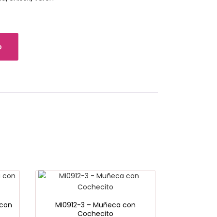
o
 con
MI0912-3 – Muñeca con
Cochecito