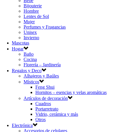
Bebé
Bijouterie
Hombre
Lentes de Sol
Mujer
Perfumes y Fragancias
Unisex
Invierno
Mascotas
Hogar
Baño
Cocina
Florería – Jardinería
Regalos y Deco
Alhajeros y Baúles
Místicos
Feng Shui
Hornitos – esencias y velas aromáticas
Artículos de decoración
Cuadros
Portarretrato
Vidrio, cerámica y más
Otros
Electrónica
Accesorios de celulares