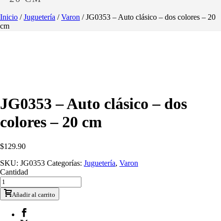
Inicio
/
Juguetería
/
Varon
/ JG0353 – Auto clásico – dos colores – 20
cm
JG0353 – Auto clásico – dos
colores – 20 cm
$
129.90
SKU:
JG0353
Categorías:
Juguetería
,
Varon
Cantidad
Añadir al carrito