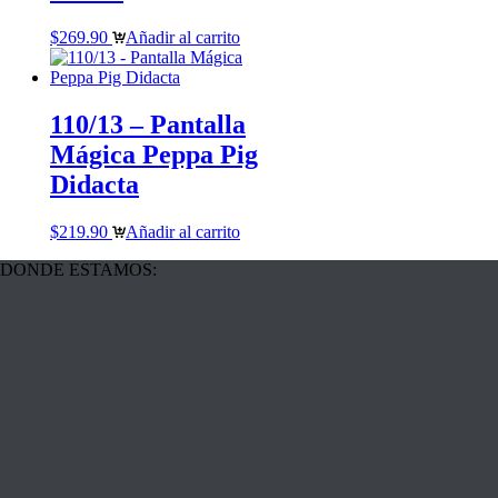
$
269.90
Añadir al carrito
110/13 – Pantalla
Mágica Peppa Pig
Didacta
$
219.90
Añadir al carrito
DONDE ESTAMOS: