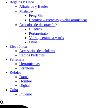
Regalos y Deco
Alhajeros y Baúles
Místicos
Feng Shui
Hornitos – esencias y velas aromáticas
Artículos de decoración
Cuadros
Portarretrato
Vidrio, cerámica y más
Otros
Electrónica
Accesorios de celulares
Radios Parlantes
Ferretería
Herramientas
Ferretería
Relojes
Dama
Hombre
Digital
Zafra
Invierno