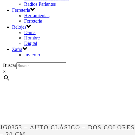
Radios Parlantes
Ferretería
Herramientas
Ferretería
Relojes
Dama
Hombre
Digital
Zafra
Invierno
Buscar
×
JG0353 – AUTO CLÁSICO – DOS COLORES
– 20 CM