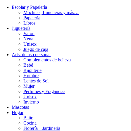
Escolar y Papelería
Mochilas, Luncheras y más…
Papelería
Libros
Juguetería
Varon
Nena
Unisex
Juego de caja
Arts. de uso personal
Complementos de belleza
Bebé
Bijouterie
Hombre
Lentes de Sol
Mujer
Perfumes y Fragancias
Unisex
Invierno
Mascotas
Hogar
Baño
Cocina
Florería – Jardinería