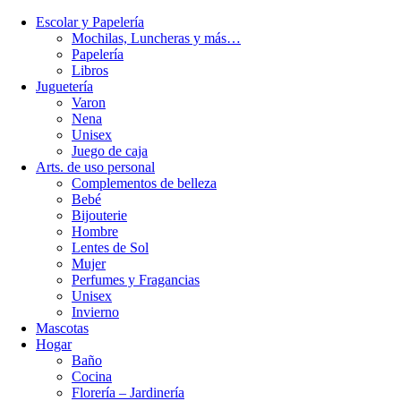
Escolar y Papelería
Mochilas, Luncheras y más…
Papelería
Libros
Juguetería
Varon
Nena
Unisex
Juego de caja
Arts. de uso personal
Complementos de belleza
Bebé
Bijouterie
Hombre
Lentes de Sol
Mujer
Perfumes y Fragancias
Unisex
Invierno
Mascotas
Hogar
Baño
Cocina
Florería – Jardinería