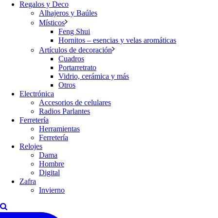
Regalos y Deco
Alhajeros y Baúles
Místicos
Feng Shui
Hornitos – esencias y velas aromáticas
Artículos de decoración
Cuadros
Portarretrato
Vidrio, cerámica y más
Otros
Electrónica
Accesorios de celulares
Radios Parlantes
Ferretería
Herramientas
Ferretería
Relojes
Dama
Hombre
Digital
Zafra
Invierno