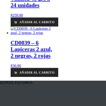
24 unidades
$
259.90
AÑADIR AL CARRITO
CD0839 – 6
Lapiceras 2 azul,
2 negras, 2 rojas
$
36.90
AÑADIR AL CARRITO
DONDE ESTAMOS: