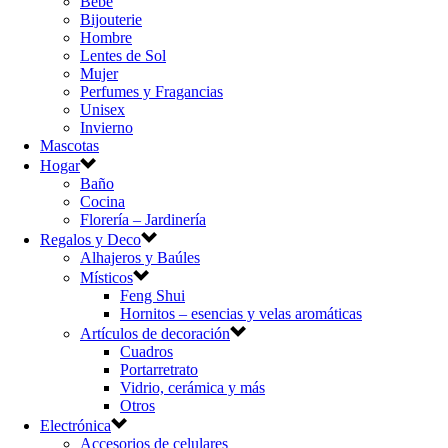
Bebé
Bijouterie
Hombre
Lentes de Sol
Mujer
Perfumes y Fragancias
Unisex
Invierno
Mascotas
Hogar
Baño
Cocina
Florería – Jardinería
Regalos y Deco
Alhajeros y Baúles
Místicos
Feng Shui
Hornitos – esencias y velas aromáticas
Artículos de decoración
Cuadros
Portarretrato
Vidrio, cerámica y más
Otros
Electrónica
Accesorios de celulares