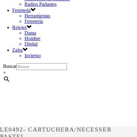
Radios Parlantes
Ferretería
Herramientas
Ferretería
Relojes
Dama
Hombre
Digital
Zafra
Invierno
Buscar
×
LE0492- CARTUCHERA/NECESSER
PASTEL