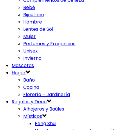
Complementos de belleza
Bebé
Bijouterie
Hombre
Lentes de Sol
Mujer
Perfumes y Fragancias
Unisex
Invierno
Mascotas
Hogar
Baño
Cocina
Florería – Jardinería
Regalos y Deco
Alhajeros y Baúles
Místicos
Feng Shui