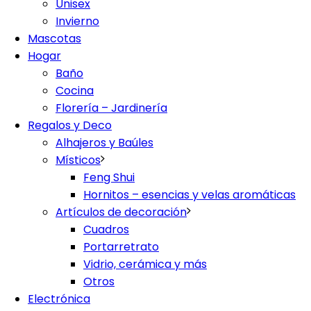
Unisex
Invierno
Mascotas
Hogar
Baño
Cocina
Florería – Jardinería
Regalos y Deco
Alhajeros y Baúles
Místicos
Feng Shui
Hornitos – esencias y velas aromáticas
Artículos de decoración
Cuadros
Portarretrato
Vidrio, cerámica y más
Otros
Electrónica