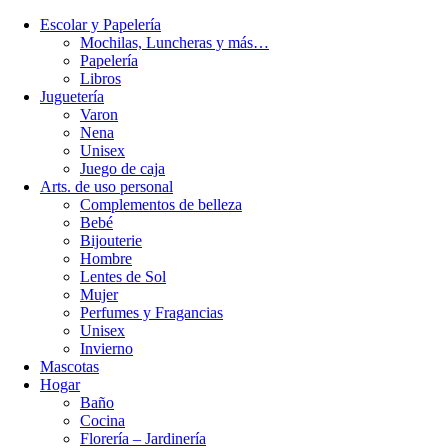
Escolar y Papelería
Mochilas, Luncheras y más…
Papelería
Libros
Juguetería
Varon
Nena
Unisex
Juego de caja
Arts. de uso personal
Complementos de belleza
Bebé
Bijouterie
Hombre
Lentes de Sol
Mujer
Perfumes y Fragancias
Unisex
Invierno
Mascotas
Hogar
Baño
Cocina
Florería – Jardinería