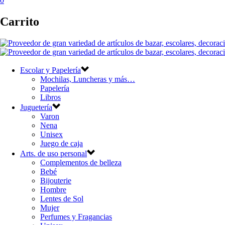
0
Carrito
Escolar y Papelería
Mochilas, Luncheras y más…
Papelería
Libros
Juguetería
Varon
Nena
Unisex
Juego de caja
Arts. de uso personal
Complementos de belleza
Bebé
Bijouterie
Hombre
Lentes de Sol
Mujer
Perfumes y Fragancias