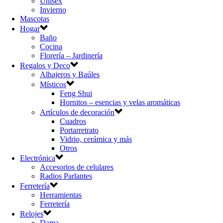
Unisex
Invierno
Mascotas
Hogar
Baño
Cocina
Florería – Jardinería
Regalos y Deco
Alhajeros y Baúles
Místicos
Feng Shui
Hornitos – esencias y velas aromáticas
Artículos de decoración
Cuadros
Portarretrato
Vidrio, cerámica y más
Otros
Electrónica
Accesorios de celulares
Radios Parlantes
Ferretería
Herramientas
Ferretería
Relojes
Dama