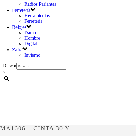
Radios Parlantes
Ferretería
Herramientas
Ferretería
Relojes
Dama
Hombre
Digital
Zafra
Invierno
Buscar
×
MA1606 – CINTA 30 Y