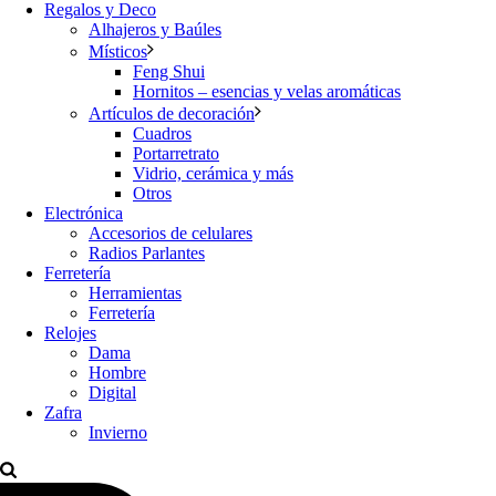
Regalos y Deco
Alhajeros y Baúles
Místicos
Feng Shui
Hornitos – esencias y velas aromáticas
Artículos de decoración
Cuadros
Portarretrato
Vidrio, cerámica y más
Otros
Electrónica
Accesorios de celulares
Radios Parlantes
Ferretería
Herramientas
Ferretería
Relojes
Dama
Hombre
Digital
Zafra
Invierno