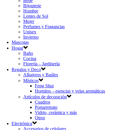
Bebé
Bijouterie
Hombre
Lentes de Sol
Mujer
Perfumes y Fragancias
Unisex
Invierno
Mascotas
Hogar
Baño
Cocina
Florería – Jardinería
Regalos y Deco
Alhajeros y Baúles
Místicos
Feng Shui
Hornitos – esencias y velas aromáticas
Artículos de decoración
Cuadros
Portarretrato
Vidrio, cerámica y más
Otros
Electrónica
Accesorios de celulares