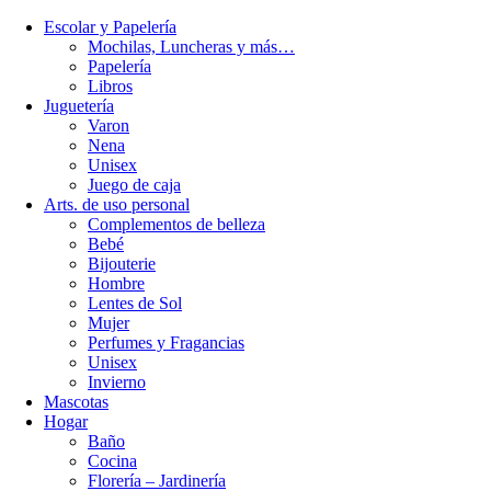
Escolar y Papelería
Mochilas, Luncheras y más…
Papelería
Libros
Juguetería
Varon
Nena
Unisex
Juego de caja
Arts. de uso personal
Complementos de belleza
Bebé
Bijouterie
Hombre
Lentes de Sol
Mujer
Perfumes y Fragancias
Unisex
Invierno
Mascotas
Hogar
Baño
Cocina
Florería – Jardinería