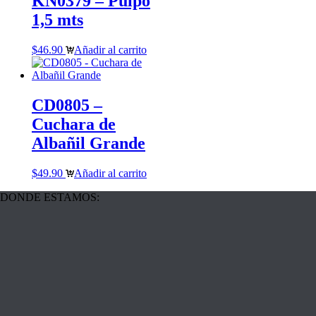
KN0379 – Pulpo
1,5 mts
$
46.90
Añadir al carrito
CD0805 –
Cuchara de
Albañil Grande
$
49.90
Añadir al carrito
DONDE ESTAMOS: