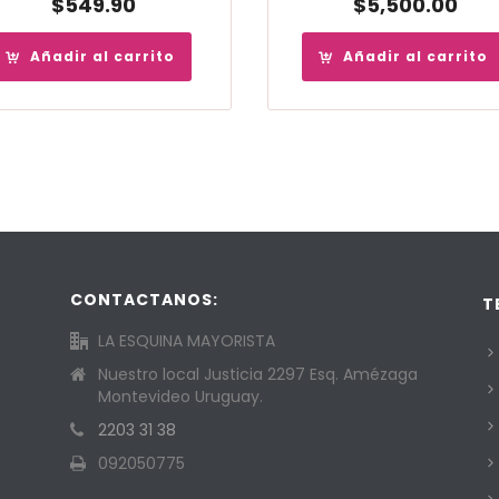
$
549.90
$
5,500.00
Añadir al carrito
Añadir al carrito
CONTACTANOS:
T
LA ESQUINA MAYORISTA
Nuestro local Justicia 2297 Esq. Amézaga
Montevideo Uruguay.
2203 31 38
092050775