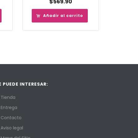
$
569.90
Añadir al carrito
E PUEDE INTERESAR:
Tienda
Entrega
Contacto
Aviso legal
Mapa del Sitio