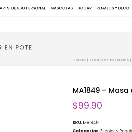
ARTS. DE USO PERSONAL
MASCOTAS
HOGAR
REGALOS Y DECO
R EN POTE
INICIO
/
ESCOLAR Y PAPELERÍA
MA1849 – Masa 
$
99.90
SKU:
MA1849
Categorías:
Escolar y Papel