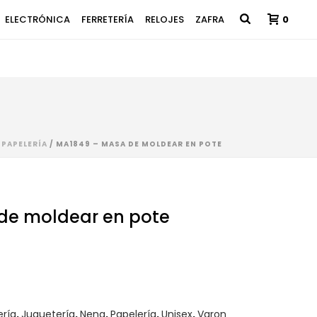
ELECTRÓNICA
FERRETERÍA
RELOJES
ZAFRA
0
/
PAPELERÍA
/ MA1849 – MASA DE MOLDEAR EN POTE
de moldear en pote
ería
,
Juguetería
,
Nena
,
Papelería
,
Unisex
,
Varon