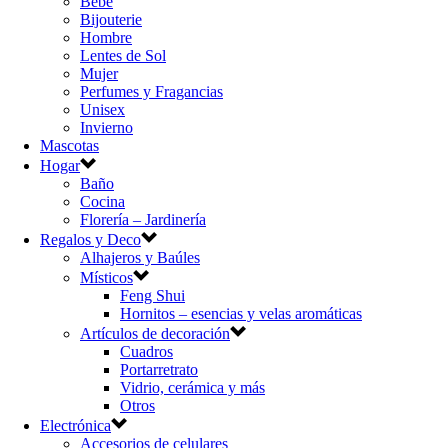
Bebé
Bijouterie
Hombre
Lentes de Sol
Mujer
Perfumes y Fragancias
Unisex
Invierno
Mascotas
Hogar
Baño
Cocina
Florería – Jardinería
Regalos y Deco
Alhajeros y Baúles
Místicos
Feng Shui
Hornitos – esencias y velas aromáticas
Artículos de decoración
Cuadros
Portarretrato
Vidrio, cerámica y más
Otros
Electrónica
Accesorios de celulares