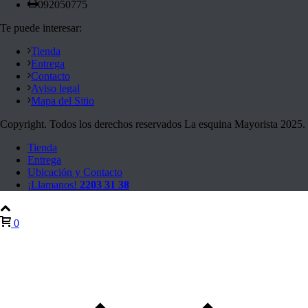
092050775
Te puede interesar:
Tienda
Entrega
Contacto
Aviso legal
Mapa del Sitio
Copyright. Todos los derechos reservados La esquina Mayorista 2025.
Tienda
Entrega
Ubicación y Contacto
¡Llamanos!
2203 31 38
0