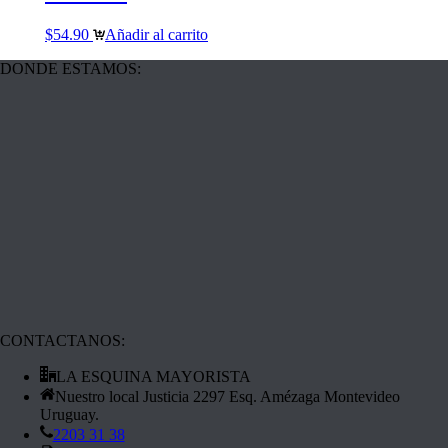
$
54.90
Añadir al carrito
DONDE ESTAMOS:
CONTACTANOS:
LA ESQUINA MAYORISTA
Nuestro local Justicia 2297 Esq. Amézaga Montevideo
Uruguay.
2203 31 38