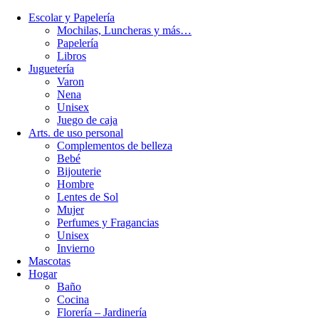
Escolar y Papelería
Mochilas, Luncheras y más…
Papelería
Libros
Juguetería
Varon
Nena
Unisex
Juego de caja
Arts. de uso personal
Complementos de belleza
Bebé
Bijouterie
Hombre
Lentes de Sol
Mujer
Perfumes y Fragancias
Unisex
Invierno
Mascotas
Hogar
Baño
Cocina
Florería – Jardinería