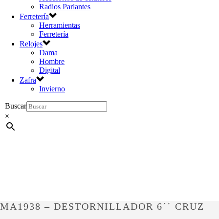
Radios Parlantes
Ferretería
Herramientas
Ferretería
Relojes
Dama
Hombre
Digital
Zafra
Invierno
Buscar
×
MA1938 – DESTORNILLADOR 6´´ CRUZ