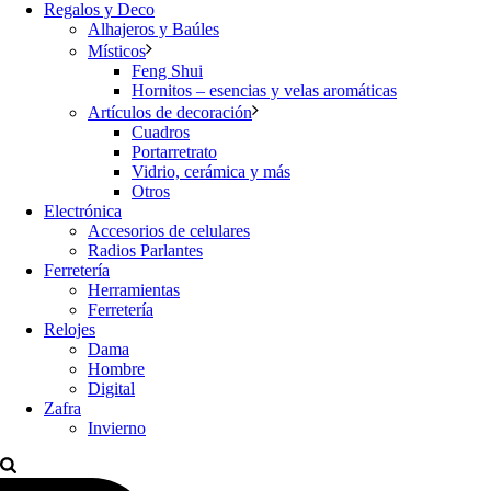
Regalos y Deco
Alhajeros y Baúles
Místicos
Feng Shui
Hornitos – esencias y velas aromáticas
Artículos de decoración
Cuadros
Portarretrato
Vidrio, cerámica y más
Otros
Electrónica
Accesorios de celulares
Radios Parlantes
Ferretería
Herramientas
Ferretería
Relojes
Dama
Hombre
Digital
Zafra
Invierno