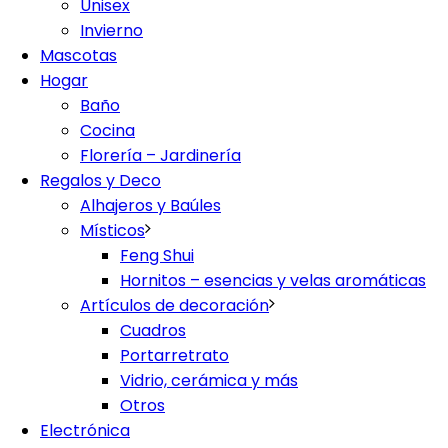
Unisex
Invierno
Mascotas
Hogar
Baño
Cocina
Florería – Jardinería
Regalos y Deco
Alhajeros y Baúles
Místicos
Feng Shui
Hornitos – esencias y velas aromáticas
Artículos de decoración
Cuadros
Portarretrato
Vidrio, cerámica y más
Otros
Electrónica