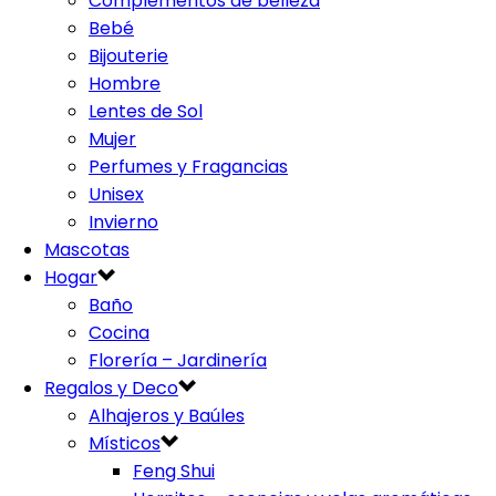
Complementos de belleza
Bebé
Bijouterie
Hombre
Lentes de Sol
Mujer
Perfumes y Fragancias
Unisex
Invierno
Mascotas
Hogar
Baño
Cocina
Florería – Jardinería
Regalos y Deco
Alhajeros y Baúles
Místicos
Feng Shui