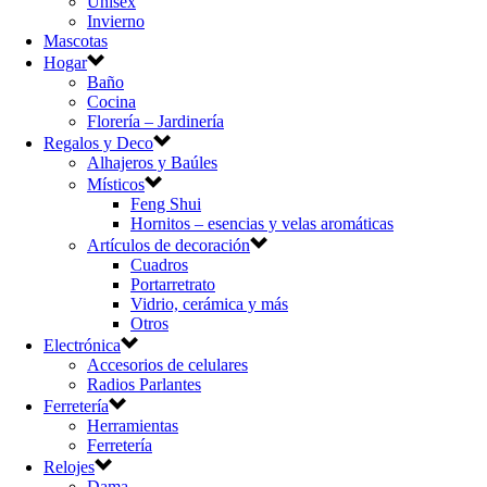
Unisex
Invierno
Mascotas
Hogar
Baño
Cocina
Florería – Jardinería
Regalos y Deco
Alhajeros y Baúles
Místicos
Feng Shui
Hornitos – esencias y velas aromáticas
Artículos de decoración
Cuadros
Portarretrato
Vidrio, cerámica y más
Otros
Electrónica
Accesorios de celulares
Radios Parlantes
Ferretería
Herramientas
Ferretería
Relojes
Dama