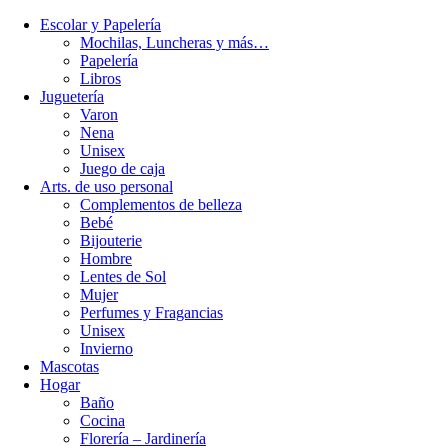
Escolar y Papelería
Mochilas, Luncheras y más…
Papelería
Libros
Juguetería
Varon
Nena
Unisex
Juego de caja
Arts. de uso personal
Complementos de belleza
Bebé
Bijouterie
Hombre
Lentes de Sol
Mujer
Perfumes y Fragancias
Unisex
Invierno
Mascotas
Hogar
Baño
Cocina
Florería – Jardinería