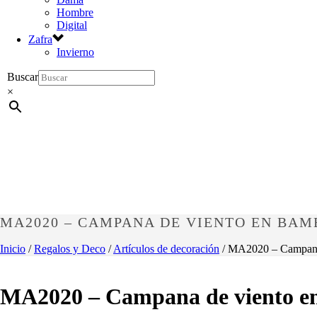
Hombre
Digital
Zafra
Invierno
Buscar
×
MA2020 – CAMPANA DE VIENTO EN BAMB
Inicio
/
Regalos y Deco
/
Artículos de decoración
/ MA2020 – Campana
MA2020 – Campana de viento e