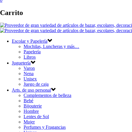
0
Carrito
Escolar y Papelería
Mochilas, Luncheras y más…
Papelería
Libros
Juguetería
Varon
Nena
Unisex
Juego de caja
Arts. de uso personal
Complementos de belleza
Bebé
Bijouterie
Hombre
Lentes de Sol
Mujer
Perfumes y Fragancias