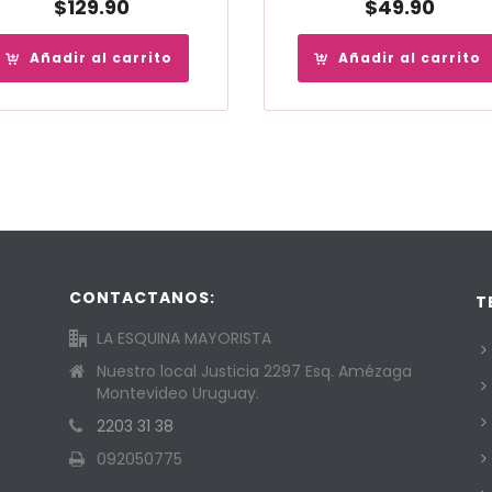
$
129.90
$
49.90
Añadir al carrito
Añadir al carrito
CONTACTANOS:
T
LA ESQUINA MAYORISTA
Nuestro local Justicia 2297 Esq. Amézaga
Montevideo Uruguay.
2203 31 38
092050775