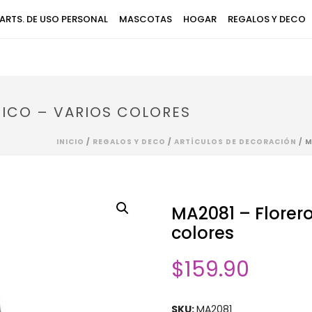
ARTS. DE USO PERSONAL
MASCOTAS
HOGAR
REGALOS Y DECO
TICO – VARIOS COLORES
INICIO
/
REGALOS Y DECO
/
ARTÍCULOS DE DECORACIÓN
/ M
MA2081 – Florero
colores
$
159.90
SKU:
MA2081