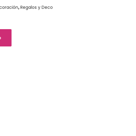
ecoración
,
Regalos y Deco
o