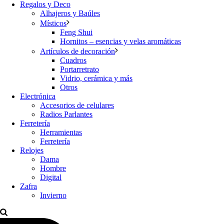
Regalos y Deco
Alhajeros y Baúles
Místicos
Feng Shui
Hornitos – esencias y velas aromáticas
Artículos de decoración
Cuadros
Portarretrato
Vidrio, cerámica y más
Otros
Electrónica
Accesorios de celulares
Radios Parlantes
Ferretería
Herramientas
Ferretería
Relojes
Dama
Hombre
Digital
Zafra
Invierno