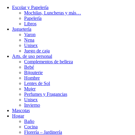
Escolar y Papelería
Mochilas, Luncheras y más…
Papelería
Libros
Juguetería
Varon
Nena
Unisex
Juego de caja
Arts. de uso personal
Complementos de belleza
Bebé
Bijouterie
Hombre
Lentes de Sol
Mujer
Perfumes y Fragancias
Unisex
Invierno
Mascotas
Hogar
Baño
Cocina
Florería – Jardinería