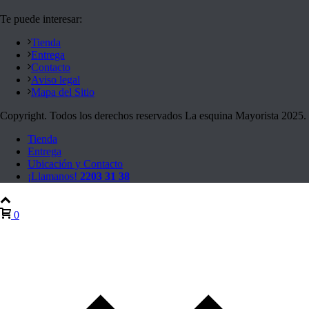
Te puede interesar:
Tienda
Entrega
Contacto
Aviso legal
Mapa del Sitio
Copyright. Todos los derechos reservados La esquina Mayorista 2025.
Tienda
Entrega
Ubicación y Contacto
¡Llamanos!
2203 31 38
0