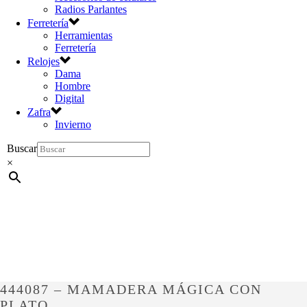
Radios Parlantes
Ferretería
Herramientas
Ferretería
Relojes
Dama
Hombre
Digital
Zafra
Invierno
Buscar
×
444087 – MAMADERA MÁGICA CON
PLATO