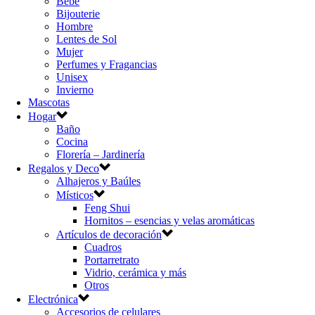
Bebé
Bijouterie
Hombre
Lentes de Sol
Mujer
Perfumes y Fragancias
Unisex
Invierno
Mascotas
Hogar
Baño
Cocina
Florería – Jardinería
Regalos y Deco
Alhajeros y Baúles
Místicos
Feng Shui
Hornitos – esencias y velas aromáticas
Artículos de decoración
Cuadros
Portarretrato
Vidrio, cerámica y más
Otros
Electrónica
Accesorios de celulares