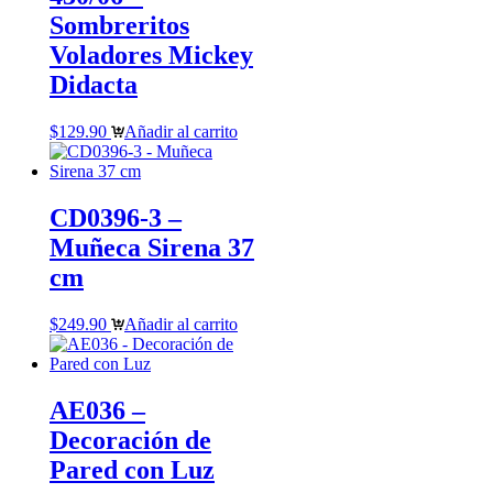
Sombreritos
Voladores Mickey
Didacta
$
129.90
Añadir al carrito
CD0396-3 –
Muñeca Sirena 37
cm
$
249.90
Añadir al carrito
AE036 –
Decoración de
Pared con Luz