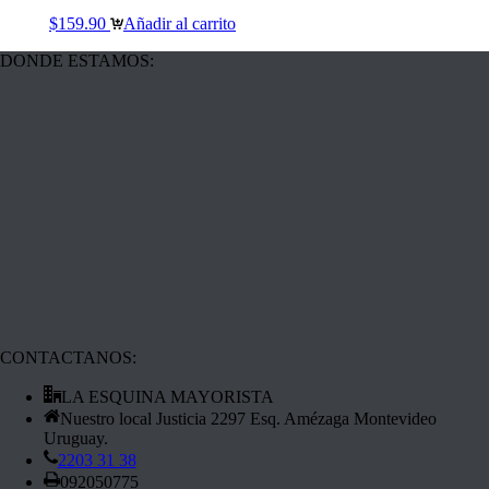
$
159.90
Añadir al carrito
DONDE ESTAMOS:
CONTACTANOS:
LA ESQUINA MAYORISTA
Nuestro local Justicia 2297 Esq. Amézaga Montevideo
Uruguay.
2203 31 38
092050775